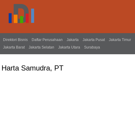
Direktori Bisnis
Daftar Perusahaan
Jakarta
Jakarta Pusat
Jakarta Timur
Jakarta Barat
Jakarta Selatan
Jakarta Utara
Surabaya
Harta Samudra, PT