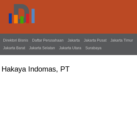
Direktori Bisnis
Daftar Perusahaan
Jakarta
Jakarta Pusat
Jakarta Timur
Jakarta Barat
Jakarta Selatan
Jakarta Utara
Surabaya
Hakaya Indomas, PT