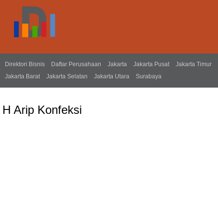
Direktori Bisnis
Daftar Perusahaan
Jakarta
Jakarta Pusat
Jakarta Timur
Jakarta Barat
Jakarta Selatan
Jakarta Utara
Surabaya
H Arip Konfeksi