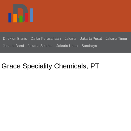
Direktori Bisnis
Daftar Perusahaan
Jakarta
Jakarta Pusat
Jakarta Timur
Jakarta Barat
Jakarta Selatan
Jakarta Utara
Surabaya
Grace Speciality Chemicals, PT