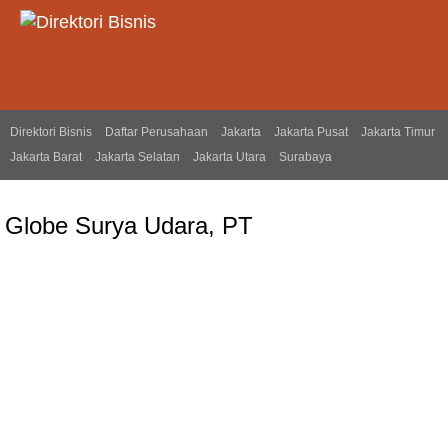
Direktori Bisnis
Daftar Perusahaan
Jakarta
Jakarta Pusat
Jakarta Timur
Jakarta Barat
Jakarta Selatan
Jakarta Utara
Surabaya
Globe Surya Udara, PT