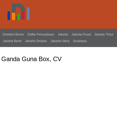
Direktori Bisnis
Daftar Perusahaan
Jakarta
Jakarta Pusat
Jakarta Timur
Jakarta Barat
Jakarta Selatan
Jakarta Utara
Surabaya
Ganda Guna Box, CV