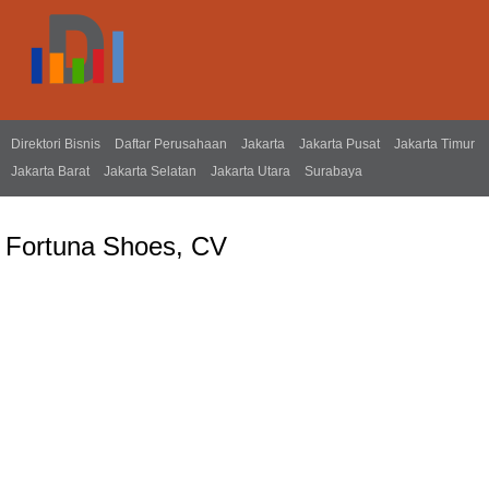
Direktori Bisnis
Daftar Perusahaan
Jakarta
Jakarta Pusat
Jakarta Timur
Jakarta Barat
Jakarta Selatan
Jakarta Utara
Surabaya
Fortuna Shoes, CV