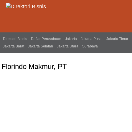
Direktori Bisnis
Daftar Perusahaan
Jakarta
Jakarta Pusat
Jakarta Timur
Jakarta Barat
Jakarta Selatan
Jakarta Utara
Surabaya
Florindo Makmur, PT