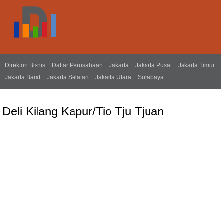
Direktori Bisnis
Daftar Perusahaan
Jakarta
Jakarta Pusat
Jakarta Timur
Jakarta Barat
Jakarta Selatan
Jakarta Utara
Surabaya
Deli Kilang Kapur/Tio Tju Tjuan