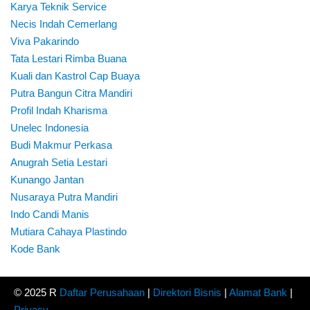
Karya Teknik Service
Necis Indah Cemerlang
Viva Pakarindo
Tata Lestari Rimba Buana
Kuali dan Kastrol Cap Buaya
Putra Bangun Citra Mandiri
Profil Indah Kharisma
Unelec Indonesia
Budi Makmur Perkasa
Anugrah Setia Lestari
Kunango Jantan
Nusaraya Putra Mandiri
Indo Candi Manis
Mutiara Cahaya Plastindo
Kode Bank
© 2025 R
Daftar Perusahaan
|
Direktori Bisnis
|
Alamat Bank
|
Privacy