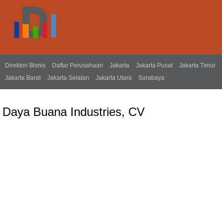
Direktori Bisnis
Daftar Perusahaan
Jakarta
Jakarta Pusat
Jakarta Timur
Jakarta Barat
Jakarta Selatan
Jakarta Utara
Surabaya
Daya Buana Industries, CV