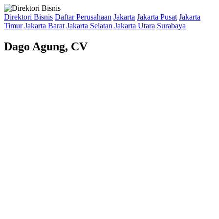
Direktori Bisnis
Daftar Perusahaan
Jakarta
Jakarta Pusat
Jakarta
Timur
Jakarta Barat
Jakarta Selatan
Jakarta Utara
Surabaya
Dago Agung, CV