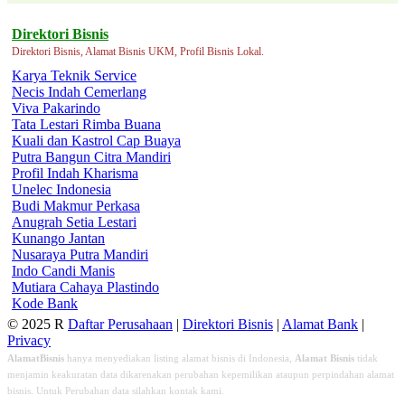
Direktori Bisnis
Direktori Bisnis, Alamat Bisnis UKM, Profil Bisnis Lokal.
Karya Teknik Service
Necis Indah Cemerlang
Viva Pakarindo
Tata Lestari Rimba Buana
Kuali dan Kastrol Cap Buaya
Putra Bangun Citra Mandiri
Profil Indah Kharisma
Unelec Indonesia
Budi Makmur Perkasa
Anugrah Setia Lestari
Kunango Jantan
Nusaraya Putra Mandiri
Indo Candi Manis
Mutiara Cahaya Plastindo
Kode Bank
© 2025 R
Daftar Perusahaan
|
Direktori Bisnis
|
Alamat Bank
|
Privacy
AlamatBisnis
hanya menyediakan listing alamat bisnis di Indonesia,
Alamat Bisnis
tidak
menjamin keakuratan data dikarenakan perubahan kepemilikan ataupun perpindahan alamat
bisnis. Untuk Perubahan data silahkan kontak kami.