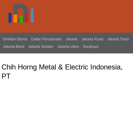
Direktori Bisnis
Daftar Perusahaan
Jakarta
Jakarta Pusat
Jakarta Timur
Jakarta Barat
Jakarta Selatan
Jakarta Utara
Surabaya
Chih Horng Metal & Electric Indonesia,
PT