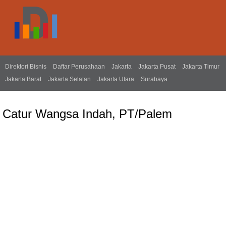
Direktori Bisnis
Daftar Perusahaan
Jakarta
Jakarta Pusat
Jakarta Timur
Jakarta Barat
Jakarta Selatan
Jakarta Utara
Surabaya
Catur Wangsa Indah, PT/Palem