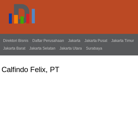
Direktori Bisnis
Daftar Perusahaan
Jakarta
Jakarta Pusat
Jakarta Timur
Jakarta Barat
Jakarta Selatan
Jakarta Utara
Surabaya
Calfindo Felix, PT