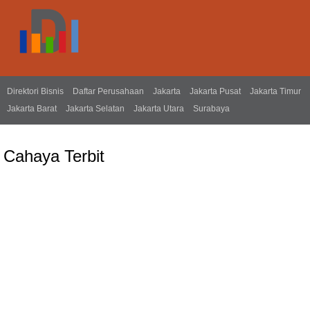
Direktori Bisnis
Daftar Perusahaan
Jakarta
Jakarta Pusat
Jakarta Timur
Jakarta Barat
Jakarta Selatan
Jakarta Utara
Surabaya
Cahaya Terbit