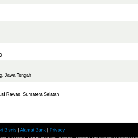
3
g, Jawa Tengah
usi Rawas, Sumatera Selatan
ri Bisnis
|
Alamat Bank
|
Privacy