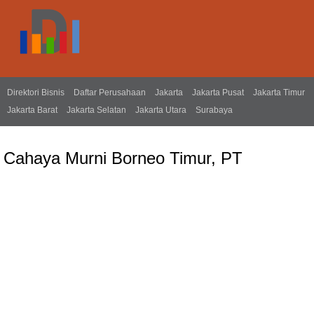
Direktori Bisnis
Daftar Perusahaan
Jakarta
Jakarta Pusat
Jakarta Timur
Jakarta Barat
Jakarta Selatan
Jakarta Utara
Surabaya
Cahaya Murni Borneo Timur, PT