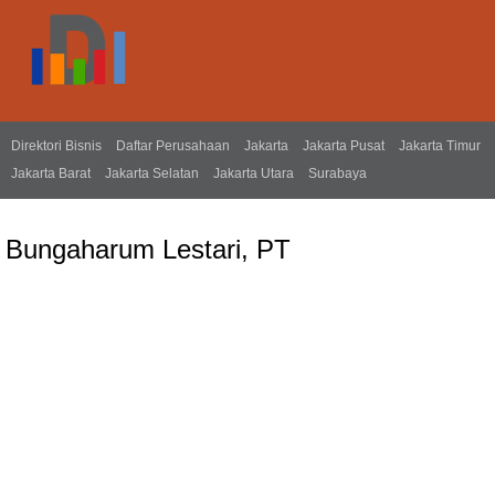
Direktori Bisnis
Daftar Perusahaan
Jakarta
Jakarta Pusat
Jakarta Timur
Jakarta Barat
Jakarta Selatan
Jakarta Utara
Surabaya
Bungaharum Lestari, PT