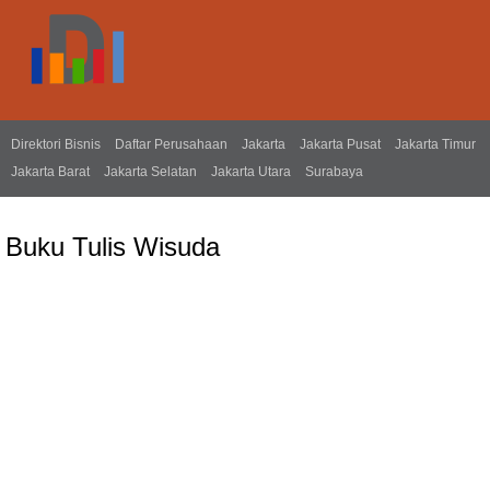
Direktori Bisnis
Daftar Perusahaan
Jakarta
Jakarta Pusat
Jakarta Timur
Jakarta Barat
Jakarta Selatan
Jakarta Utara
Surabaya
Buku Tulis Wisuda