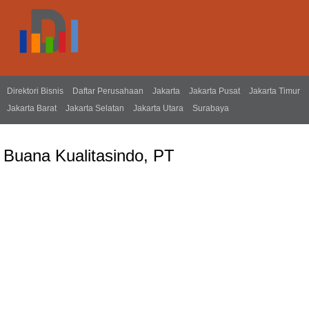
Direktori Bisnis
Daftar Perusahaan
Jakarta
Jakarta Pusat
Jakarta Timur
Jakarta Barat
Jakarta Selatan
Jakarta Utara
Surabaya
Buana Kualitasindo, PT