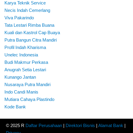
Karya Teknik Service
Necis Indah Cemerlang
Viva Pakarindo
Tata Lestari Rimba Buana
Kuali dan Kastrol Cap Buaya
Putra Bangun Citra Mandiri
Profil Indah Kharisma
Unelec Indonesia
Budi Makmur Perkasa
Anugrah Setia Lestari
Kunango Jantan
Nusaraya Putra Mandiri
Indo Candi Manis
Mutiara Cahaya Plastindo
Kode Bank
© 2025 R
Daftar Perusahaan
|
Direktori Bisnis
|
Alamat Bank
|
Privacy