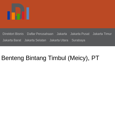
Direktori Bisnis
Daftar Perusahaan
Jakarta
Jakarta Pusat
Jakarta Timur
Jakarta Barat
Jakarta Selatan
Jakarta Utara
Surabaya
Benteng Bintang Timbul (Meicy), PT