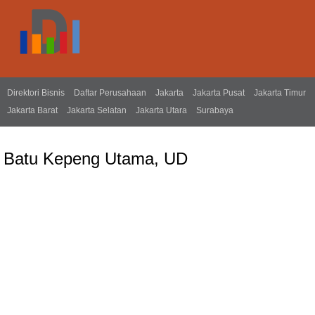
Direktori Bisnis
Daftar Perusahaan
Jakarta
Jakarta Pusat
Jakarta Timur
Jakarta Barat
Jakarta Selatan
Jakarta Utara
Surabaya
Batu Kepeng Utama, UD