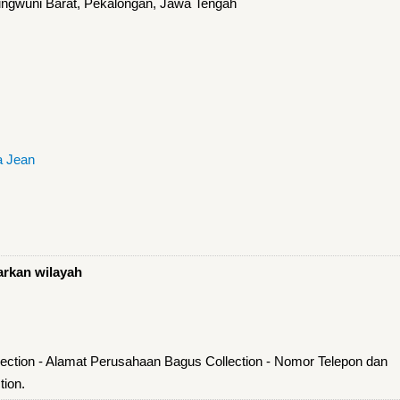
dungwuni Barat, Pekalongan, Jawa Tengah
a Jean
arkan wilayah
ection - Alamat Perusahaan Bagus Collection - Nomor Telepon dan
ion.