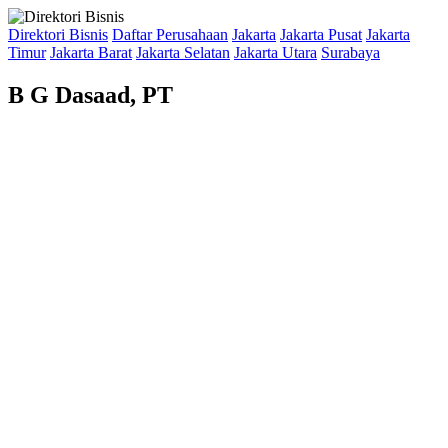
Direktori Bisnis
Daftar Perusahaan
Jakarta
Jakarta Pusat
Jakarta
Timur
Jakarta Barat
Jakarta Selatan
Jakarta Utara
Surabaya
B G Dasaad, PT