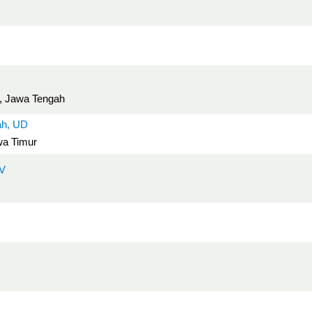
g, Jawa Tengah
ah, UD
wa Timur
CV