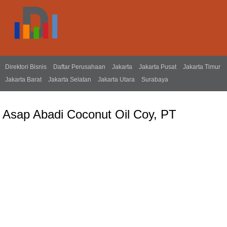
Direktori Bisnis
Daftar Perusahaan
Jakarta
Jakarta Pusat
Jakarta Timur
Jakarta Barat
Jakarta Selatan
Jakarta Utara
Surabaya
Asap Abadi Coconut Oil Coy, PT