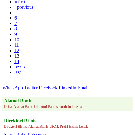
« first
‹ previous
…
6
7
8
9
10
11
12
13
14
next ›
last »
WhatsApp
Twitter
Facebook
LinkedIn
Email
Alamat Bank
Daftar Alamat Bank, Direktori Bank seluruh Indonesia
Direktori Bisnis
Direktori Bisnis, Alamat Bisnis UKM, Profil Bisnis Lokal.
Karya Teknik Service