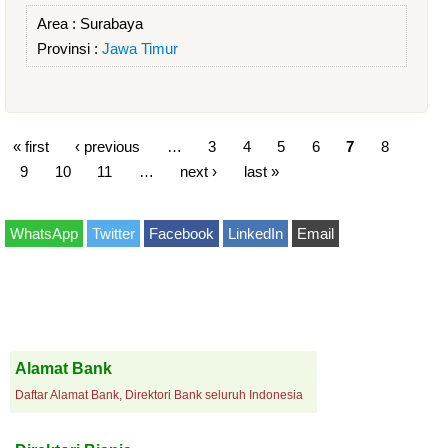
Area :
Surabaya
Provinsi :
Jawa Timur
« first
‹ previous
…
3
4
5
6
7
8
9
10
11
…
next ›
last »
WhatsApp
Twitter
Facebook
LinkedIn
Email
Alamat Bank
Daftar Alamat Bank, Direktori Bank seluruh Indonesia