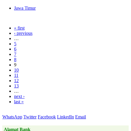
Jawa Timur
« first
‹ previous
…
5
6
7
8
9
10
11
12
13
…
next ›
last »
WhatsApp
Twitter
Facebook
LinkedIn
Email
Alamat Bank