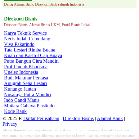
Daftar Alamat Bank, Direktori Bank seluruh Indonesia
Direktori Bisnis
Direktori Bisnis, Alamat Bisnis UKM, Profil Bisnis Lokal.
Karya Teknik Service
Necis Indah Cemerlang
Viva Pakarindo
Tata Lestari Rimba Buana
Kuali dan Kastrol Cap Buaya
Putra Bangun Citra Mandiri
Profil Indah Kharisma
Unelec Indonesia
Budi Makmur Perkasa
Anugrah Setia Lestari
Kunango Jantan
Nusaraya Putra Mandiri
Indo Candi Manis
Mutiara Cahaya Plastindo
Kode Bank
© 2025 R
Daftar Perusahaan
|
Direktori Bisnis
|
Alamat Bank
|
Privacy
AlamatBisnis
hanya menyediakan listing alamat bisnis di Indonesia,
Alamat Bisnis
tidak
menjamin keakuratan data dikarenakan perubahan kepemilikan ataupun perpindahan alamat