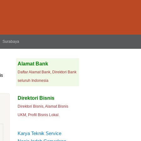
Surabaya
Alamat Bank
Daftar Alamat Bank, Direktori Bank
is
seluruh Indonesia
Direktori Bisnis
Direktori Bisnis, Alamat Bisnis
UKM, Profil Bisnis Lokal.
Karya Teknik Service