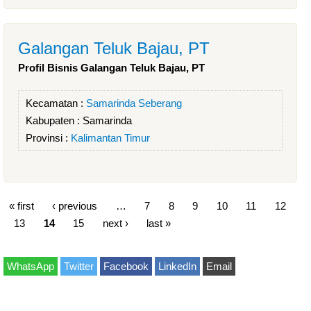
Galangan Teluk Bajau, PT
Profil Bisnis Galangan Teluk Bajau, PT
Kecamatan :
Samarinda Seberang
Kabupaten :
Samarinda
Provinsi :
Kalimantan Timur
« first
‹ previous
…
7
8
9
10
11
12
13
14
15
next ›
last »
WhatsApp
Twitter
Facebook
LinkedIn
Email