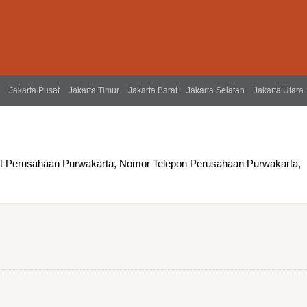
Jakarta Pusat
Jakarta Timur
Jakarta Barat
Jakarta Selatan
Jakarta Utara
at Perusahaan Purwakarta, Nomor Telepon Perusahaan Purwakarta,