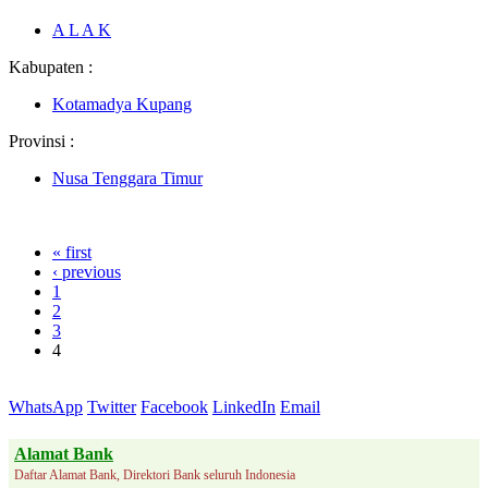
A L A K
Kabupaten :
Kotamadya Kupang
Provinsi :
Nusa Tenggara Timur
« first
‹ previous
1
2
3
4
WhatsApp
Twitter
Facebook
LinkedIn
Email
Alamat Bank
Daftar Alamat Bank, Direktori Bank seluruh Indonesia