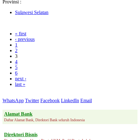
Provinsi :
Sulawesi Selatan
« first
‹ previous
1
2
3
4
5
6
next ›
last »
WhatsApp
Twitter
Facebook
LinkedIn
Email
Alamat Bank
Daftar Alamat Bank, Direktori Bank seluruh Indonesia
Direktori Bisnis