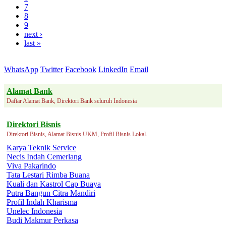
7
8
9
next ›
last »
WhatsApp
Twitter
Facebook
LinkedIn
Email
Alamat Bank
Daftar Alamat Bank, Direktori Bank seluruh Indonesia
Direktori Bisnis
Direktori Bisnis, Alamat Bisnis UKM, Profil Bisnis Lokal.
Karya Teknik Service
Necis Indah Cemerlang
Viva Pakarindo
Tata Lestari Rimba Buana
Kuali dan Kastrol Cap Buaya
Putra Bangun Citra Mandiri
Profil Indah Kharisma
Unelec Indonesia
Budi Makmur Perkasa