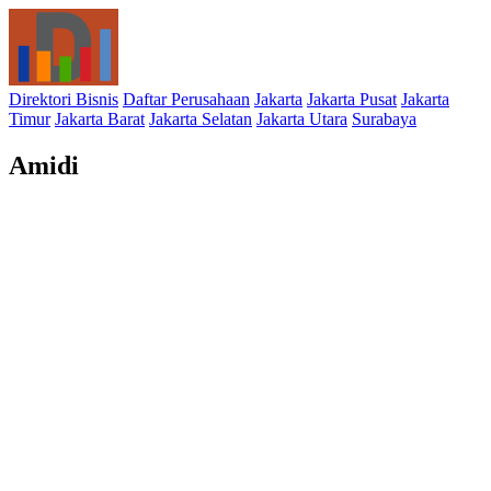
Direktori Bisnis
Daftar Perusahaan
Jakarta
Jakarta Pusat
Jakarta
Timur
Jakarta Barat
Jakarta Selatan
Jakarta Utara
Surabaya
Amidi