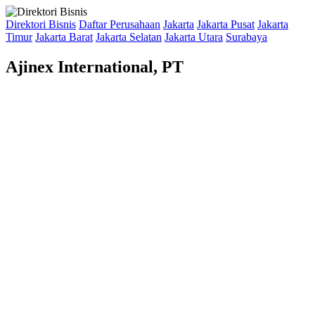
Direktori Bisnis
Daftar Perusahaan
Jakarta
Jakarta Pusat
Jakarta
Timur
Jakarta Barat
Jakarta Selatan
Jakarta Utara
Surabaya
Ajinex International, PT