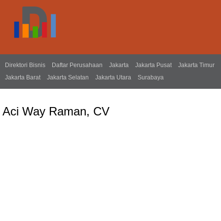
Direktori Bisnis
Daftar Perusahaan
Jakarta
Jakarta Pusat
Jakarta Timur
Jakarta Barat
Jakarta Selatan
Jakarta Utara
Surabaya
Aci Way Raman, CV