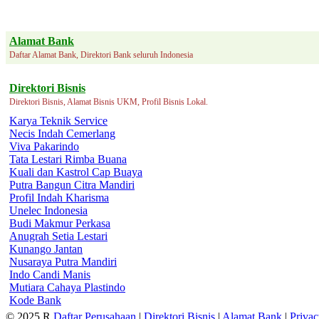
Alamat Bank
Daftar Alamat Bank, Direktori Bank seluruh Indonesia
Direktori Bisnis
Direktori Bisnis, Alamat Bisnis UKM, Profil Bisnis Lokal.
Karya Teknik Service
Necis Indah Cemerlang
Viva Pakarindo
Tata Lestari Rimba Buana
Kuali dan Kastrol Cap Buaya
Putra Bangun Citra Mandiri
Profil Indah Kharisma
Unelec Indonesia
Budi Makmur Perkasa
Anugrah Setia Lestari
Kunango Jantan
Nusaraya Putra Mandiri
Indo Candi Manis
Mutiara Cahaya Plastindo
Kode Bank
© 2025 R
Daftar Perusahaan
|
Direktori Bisnis
|
Alamat Bank
|
Priva