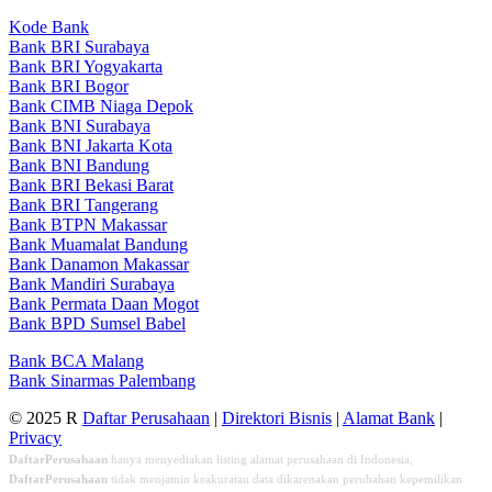
Kode Bank
Bank BRI Surabaya
Bank BRI Yogyakarta
Bank BRI Bogor
Bank CIMB Niaga Depok
Bank BNI Surabaya
Bank BNI Jakarta Kota
Bank BNI Bandung
Bank BRI Bekasi Barat
Bank BRI Tangerang
Bank BTPN Makassar
Bank Muamalat Bandung
Bank Danamon Makassar
Bank Mandiri Surabaya
Bank Permata Daan Mogot
Bank BPD Sumsel Babel
Bank BCA Malang
Bank Sinarmas Palembang
© 2025 R
Daftar Perusahaan
|
Direktori Bisnis
|
Alamat Bank
|
Privacy
DaftarPerusahaan
hanya menyediakan listing alamat perusahaan di Indonesia,
DaftarPerusahaan
tidak menjamin keakuratan data dikarenakan perubahan kepemilikan