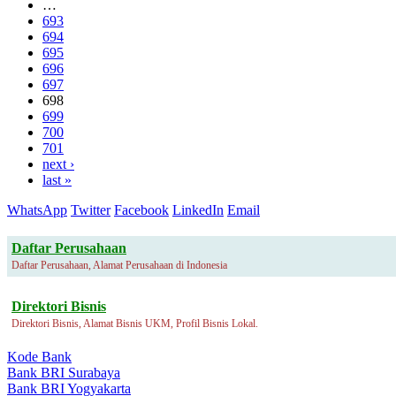
…
693
694
695
696
697
698
699
700
701
next ›
last »
WhatsApp
Twitter
Facebook
LinkedIn
Email
Daftar Perusahaan
Daftar Perusahaan, Alamat Perusahaan di Indonesia
Direktori Bisnis
Direktori Bisnis, Alamat Bisnis UKM, Profil Bisnis Lokal.
Kode Bank
Bank BRI Surabaya
Bank BRI Yogyakarta