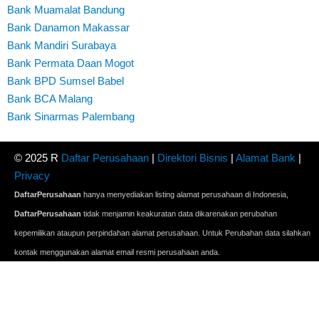
Bank Muamalat Bandung
Bank Danamon Makassar
Bank Mandiri Surabaya
Bank Permata Daan Mogot
Bank BPD Sumsel Babel
Bank BCA Malang
Bank Sinarmas Palembang
© 2025 R
Daftar Perusahaan
|
Direktori Bisnis
|
Alamat Bank
|
Privacy
DaftarPerusahaan
hanya menyediakan listing alamat perusahaan di Indonesia,
DaftarPerusahaan
tidak menjamin keakuratan data dikarenakan perubahan
kepemilikan ataupun perpindahan alamat perusahaan. Untuk Perubahan data silahkan
kontak menggunakan alamat email resmi perusahaan anda.