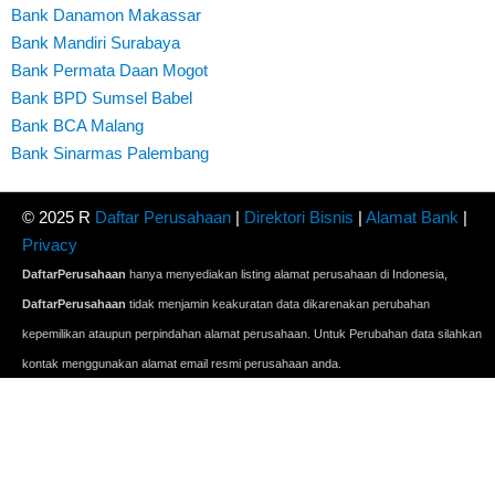
Bank Danamon Makassar
Bank Mandiri Surabaya
Bank Permata Daan Mogot
Bank BPD Sumsel Babel
Bank BCA Malang
Bank Sinarmas Palembang
© 2025 R
Daftar Perusahaan
|
Direktori Bisnis
|
Alamat Bank
|
Privacy
DaftarPerusahaan
hanya menyediakan listing alamat perusahaan di Indonesia,
DaftarPerusahaan
tidak menjamin keakuratan data dikarenakan perubahan
kepemilikan ataupun perpindahan alamat perusahaan. Untuk Perubahan data silahkan
kontak menggunakan alamat email resmi perusahaan anda.