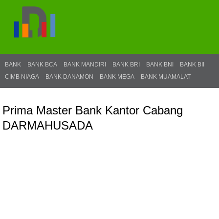
BANK
BANK BCA
BANK MANDIRI
BANK BRI
BANK BNI
BANK BII
CIMB NIAGA
BANK DANAMON
BANK MEGA
BANK MUAMALAT
Prima Master Bank Kantor Cabang
DARMAHUSADA