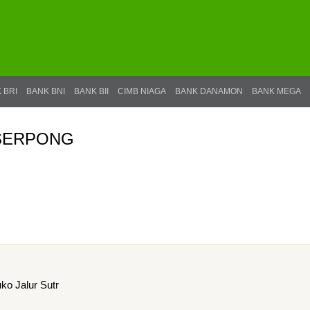
 BRI
BANK BNI
BANK BII
CIMB NIAGA
BANK DANAMON
BANK MEGA
PSERPONG
ko Jalur Sutr