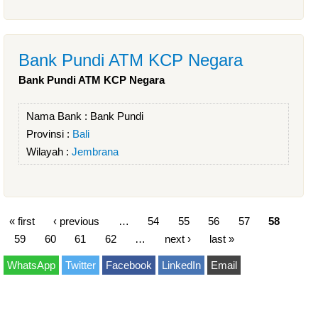
Bank Pundi ATM KCP Negara
Bank Pundi ATM KCP Negara
Nama Bank :
Bank Pundi
Provinsi :
Bali
Wilayah :
Jembrana
« first
‹ previous
…
54
55
56
57
58
59
60
61
62
…
next ›
last »
WhatsApp
Twitter
Facebook
LinkedIn
Email