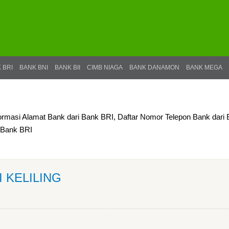
 BRI
BANK BNI
BANK BII
CIMB NIAGA
BANK DANAMON
BANK MEGA
formasi Alamat Bank dari Bank BRI, Daftar Nomor Telepon Bank dari
i Bank BRI
I KELILING