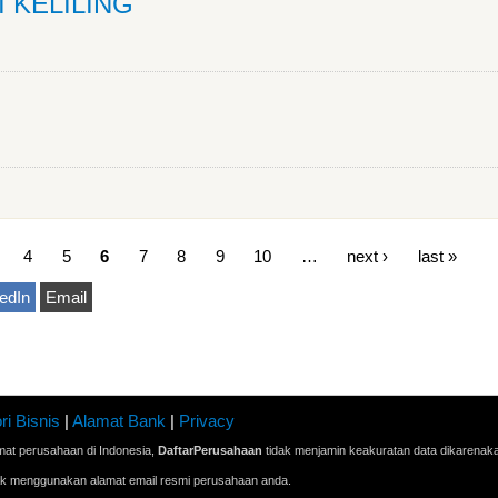
I KELILING
4
5
6
7
8
9
10
…
next ›
last »
edIn
Email
ri Bisnis
|
Alamat Bank
|
Privacy
mat perusahaan di Indonesia,
DaftarPerusahaan
tidak menjamin keakuratan data dikarenak
ak menggunakan alamat email resmi perusahaan anda.