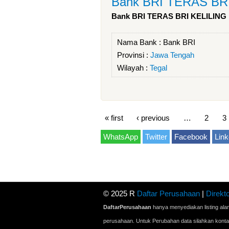
Bank BRI TERAS BR
Bank BRI TERAS BRI KELILING
Nama Bank :
Bank BRI
Provinsi :
Jawa Tengah
Wilayah :
Tegal
« first
‹ previous
…
2
3
WhatsApp
Twitter
Facebook
Link
© 2025 R
Daftar Perusahaan
|
Direkto
DaftarPerusahaan
hanya menyediakan listing ala
perusahaan. Untuk Perubahan data silahkan kont