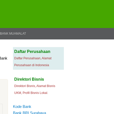
BANK MUAMALAT
Daftar Perusahaan
 Bank
Daftar Perusahaan, Alamat
Perusahaan di Indonesia
Direktori Bisnis
Direktori Bisnis, Alamat Bisnis
UKM, Profil Bisnis Lokal.
Kode Bank
Bank BRI Surabaya