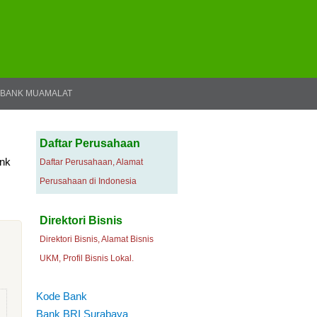
BANK MUAMALAT
Daftar Perusahaan
ank
Daftar Perusahaan, Alamat
Perusahaan di Indonesia
Direktori Bisnis
Direktori Bisnis, Alamat Bisnis
UKM, Profil Bisnis Lokal.
Kode Bank
Bank BRI Surabaya