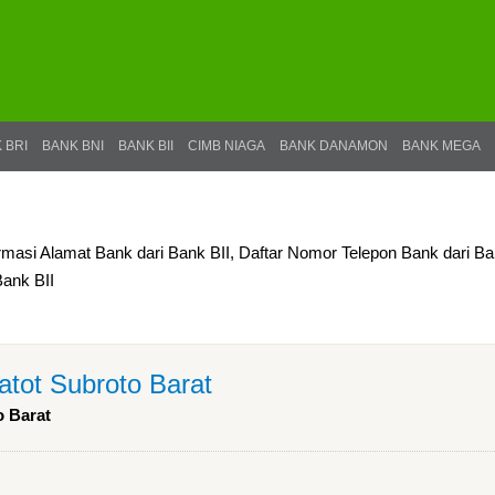
 BRI
BANK BNI
BANK BII
CIMB NIAGA
BANK DANAMON
BANK MEGA
ormasi Alamat Bank dari Bank BII, Daftar Nomor Telepon Bank dari B
Bank BII
tot Subroto Barat
 Barat