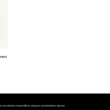
next
an perubahan kepemilikan ataupun perpindahan alamat