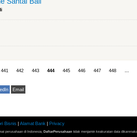
e Santai Bali
li
441
442
443
444
445
446
447
448
…
edIn
Email
ri Bisnis
|
Alamat Bank
|
Privacy
mat perusahaan di Indonesia,
DaftarPerusahaan
tidak menjamin keakuratan data dikarenak