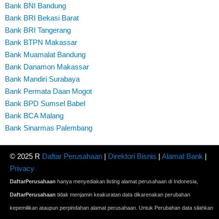
Bank BNI Bandung
Bank BRI Bekasi Barat
Bank BRI Tangerang
Bank BTPN Makassar
Bank Muamalat Bandung
Bank Danamon Makassar
Bank Mandiri Surabaya
Bank Permata Daan Mogot
Bank BPD Sumsel Babel
Bank BCA Malang
Bank Sinarmas Palembang
© 2025 R
Daftar Perusahaan
|
Direktori Bisnis
|
Alamat Bank
|
Privacy
DaftarPerusahaan
hanya menyediakan listing alamat perusahaan di Indonesia,
DaftarPerusahaan
tidak menjamin keakuratan data dikarenakan perubahan
kepemilikan ataupun perpindahan alamat perusahaan. Untuk Perubahan data silahkan