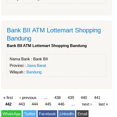
Bank BII ATM Lottemart Shopping
Bandung
Bank BII ATM Lottemart Shopping Bandung
Nama Bank :
Bank BII
Provinsi :
Jawa Barat
Wilayah :
Bandung
« first
‹ previous
…
438
439
440
441
442
443
444
445
446
…
next ›
last »
WhatsApp
Twitter
Facebook
LinkedIn
Email