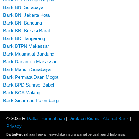
Bank BNI Surabaya
Bank BNI Jakarta Kota
Bank BNI Bandung
Bank BRI Bekasi Barat
Bank BRI Tangerang
Bank BTPN Makassar
Bank Muamalat Bandung
Bank Danamon Makassar
Bank Mandiri Surabaya
Bank Permata Daan Mogot
Bank BPD Sumsel Babel
Bank BCA Malang
Bank Sinarmas Palembang
© 2025 R
Daftar Perusahaan
|
Direktori Bisnis
|
Alamat Bank
|
Privacy
DaftarPerusahaan
hanya menyediakan listing alamat perusahaan di Indonesia,