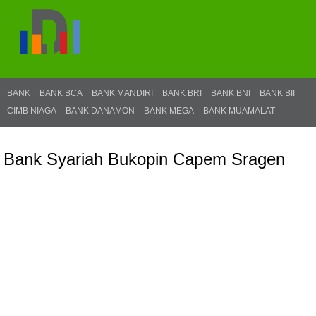
BANK
BANK BCA
BANK MANDIRI
BANK BRI
BANK BNI
BANK BII
CIMB NIAGA
BANK DANAMON
BANK MEGA
BANK MUAMALAT
Bank Syariah Bukopin Capem Sragen